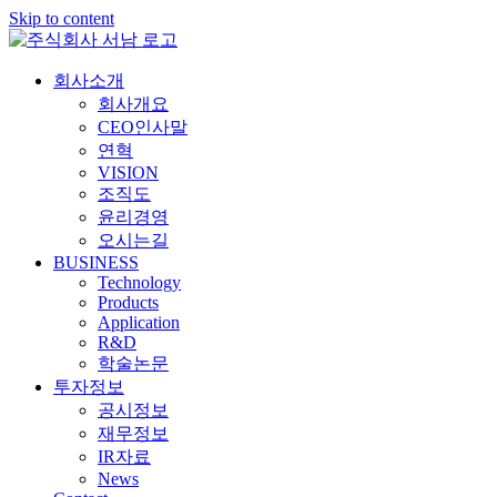
Skip to content
회사소개
회사개요
CEO인사말
연혁
VISION
조직도
윤리경영
오시는길
BUSINESS
Technology
Products
Application
R&D
학술논문
투자정보
공시정보
재무정보
IR자료
News