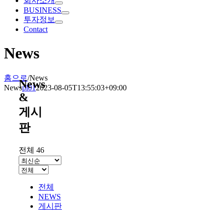
회사소개
BUSINESS
투자정보
Contact
News
홈으로
/
News
News
News
pl01
2023-08-05T13:55:03+09:00
&
게시
판
전체 46
전체
NEWS
게시판