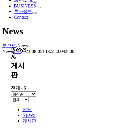
회사소개
BUSINESS
투자정보
Contact
News
홈으로
/
News
News
News
pl01
2023-08-05T13:55:03+09:00
&
게시
판
전체 46
전체
NEWS
게시판