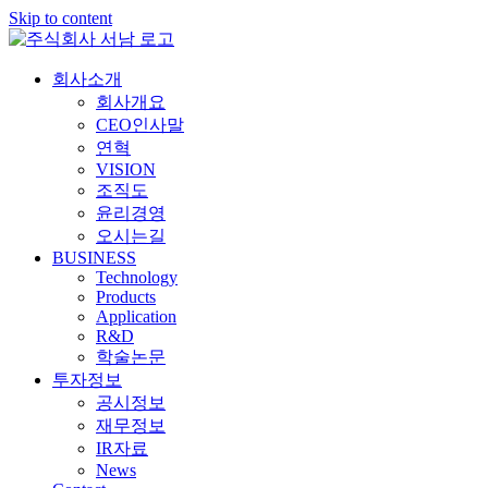
Skip to content
회사소개
회사개요
CEO인사말
연혁
VISION
조직도
윤리경영
오시는길
BUSINESS
Technology
Products
Application
R&D
학술논문
투자정보
공시정보
재무정보
IR자료
News