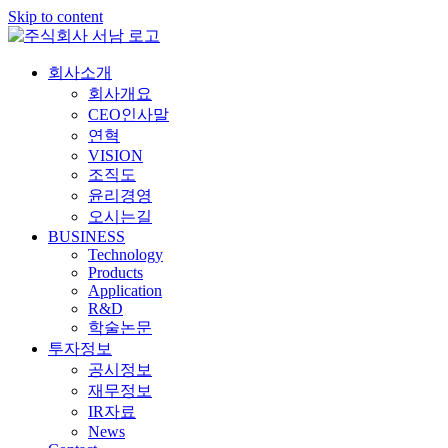
Skip to content
회사소개
회사개요
CEO인사말
연혁
VISION
조직도
윤리경영
오시는길
BUSINESS
Technology
Products
Application
R&D
학술논문
투자정보
공시정보
재무정보
IR자료
News