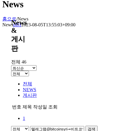
News
홈으로
/
News
News
News
pl01
2023-08-05T13:55:03+09:00
&
게시
판
전체 46
전체
NEWS
게시판
번호
제목
작성일
조회
1
검색