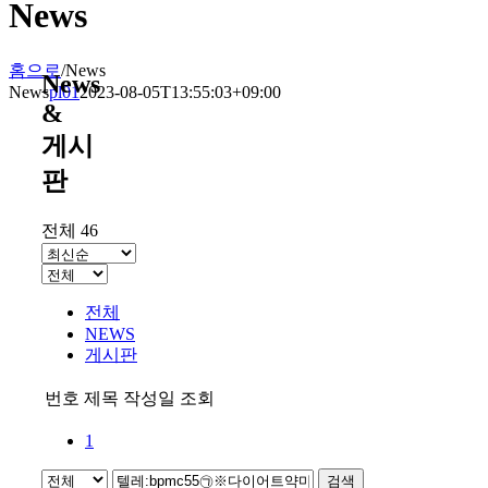
News
홈으로
/
News
News
News
pl01
2023-08-05T13:55:03+09:00
&
게시
판
전체 46
전체
NEWS
게시판
번호
제목
작성일
조회
1
검색