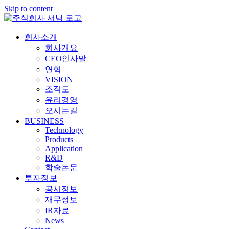
Skip to content
회사소개
회사개요
CEO인사말
연혁
VISION
조직도
윤리경영
오시는길
BUSINESS
Technology
Products
Application
R&D
학술논문
투자정보
공시정보
재무정보
IR자료
News