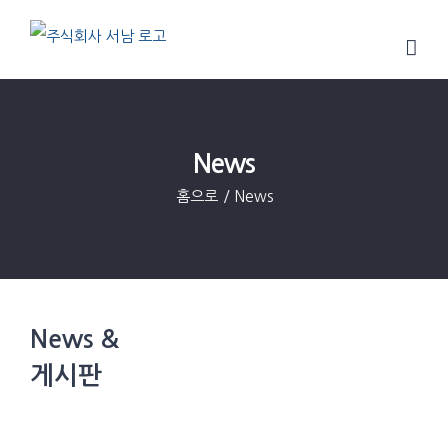
Skip
to
content
News
홈으로
/
News
News &
게시판