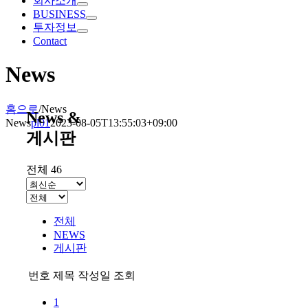
회사소개
BUSINESS
투자정보
Contact
News
홈으로
/
News
News &
News
pl01
2023-08-05T13:55:03+09:00
게시판
전체 46
전체
NEWS
게시판
번호
제목
작성일
조회
1