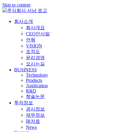
Skip to content
회사소개
회사개요
CEO인사말
연혁
VISION
조직도
윤리경영
오시는길
BUSINESS
Technology
Products
Application
R&D
학술논문
투자정보
공시정보
재무정보
IR자료
News