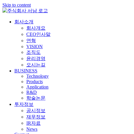
Skip to content
회사소개
회사개요
CEO인사말
연혁
VISION
조직도
윤리경영
오시는길
BUSINESS
Technology
Products
Application
R&D
학술논문
투자정보
공시정보
재무정보
IR자료
News