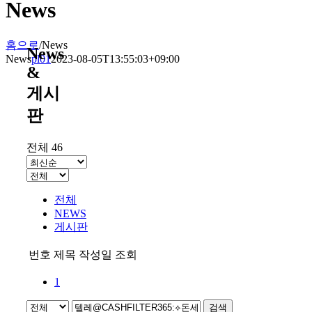
News
홈으로
/
News
News
News
pl01
2023-08-05T13:55:03+09:00
&
게시
판
전체 46
전체
NEWS
게시판
번호
제목
작성일
조회
1
검색