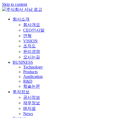
Skip to content
회사소개
회사개요
CEO인사말
연혁
VISION
조직도
윤리경영
오시는길
BUSINESS
Technology
Products
Application
R&D
학술논문
투자정보
공시정보
재무정보
IR자료
News