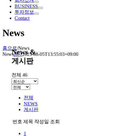
회사소개
BUSINESS
투자정보
Contact
News
홈으로
/
News
News &
News
pl01
2023-08-05T13:55:03+09:00
게시판
전체 46
전체
NEWS
게시판
번호
제목
작성일
조회
1