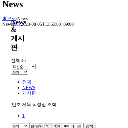
News
홈으로
/
News
News
News
pl01
2023-08-05T13:55:03+09:00
&
게시
판
전체 46
전체
NEWS
게시판
번호
제목
작성일
조회
1
검색