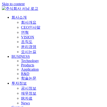
Skip to content
회사소개
회사개요
CEO인사말
연혁
VISION
조직도
윤리경영
오시는길
BUSINESS
Technology
Products
Application
R&D
학술논문
투자정보
공시정보
재무정보
IR자료
News