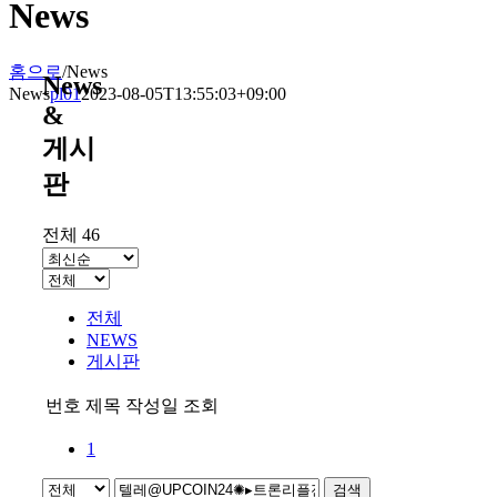
News
홈으로
/
News
News
News
pl01
2023-08-05T13:55:03+09:00
&
게시
판
전체 46
전체
NEWS
게시판
번호
제목
작성일
조회
1
검색