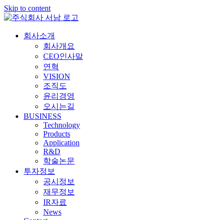
Skip to content
회사소개
회사개요
CEO인사말
연혁
VISION
조직도
윤리경영
오시는길
BUSINESS
Technology
Products
Application
R&D
학술논문
투자정보
공시정보
재무정보
IR자료
News