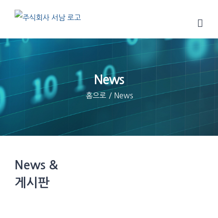
Skip
to
content
News
홈으로
/
News
News &
게시판