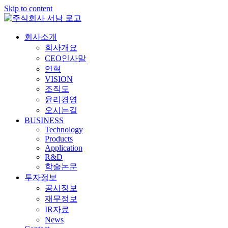
Skip to content
회사소개
회사개요
CEO인사말
연혁
VISION
조직도
윤리경영
오시는길
BUSINESS
Technology
Products
Application
R&D
학술논문
투자정보
공시정보
재무정보
IR자료
News