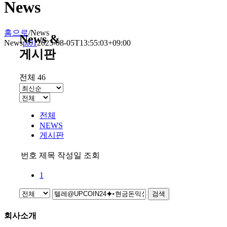
News
홈으로
/
News
News &
News
pl01
2023-08-05T13:55:03+09:00
게시판
전체 46
전체
NEWS
게시판
번호
제목
작성일
조회
1
검색
회사소개