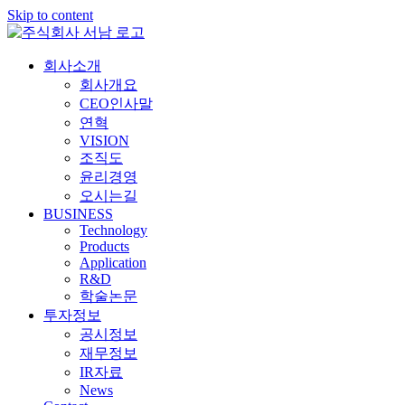
Skip to content
회사소개
회사개요
CEO인사말
연혁
VISION
조직도
윤리경영
오시는길
BUSINESS
Technology
Products
Application
R&D
학술논문
투자정보
공시정보
재무정보
IR자료
News