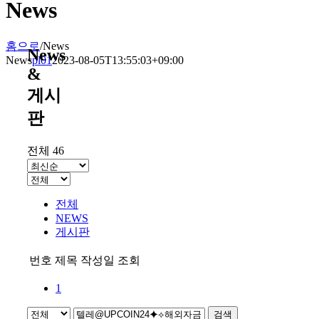
News
홈으로
/
News
News
News
pl01
2023-08-05T13:55:03+09:00
&
게시
판
전체 46
전체
NEWS
게시판
번호
제목
작성일
조회
1
검색