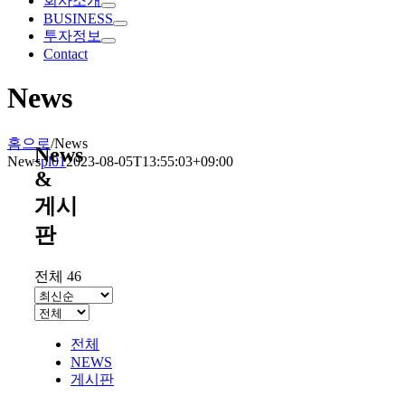
회사소개
BUSINESS
투자정보
Contact
News
홈으로
/
News
News
News
pl01
2023-08-05T13:55:03+09:00
&
게시
판
전체 46
전체
NEWS
게시판