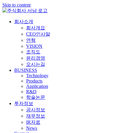
Skip to content
회사소개
회사개요
CEO인사말
연혁
VISION
조직도
윤리경영
오시는길
BUSINESS
Technology
Products
Application
R&D
학술논문
투자정보
공시정보
재무정보
IR자료
News