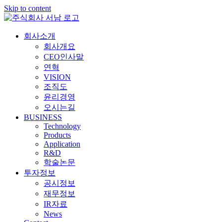
Skip to content
회사소개
회사개요
CEO인사말
연혁
VISION
조직도
윤리경영
오시는길
BUSINESS
Technology
Products
Application
R&D
학술논문
투자정보
공시정보
재무정보
IR자료
News