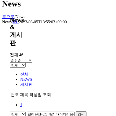
News
홈으로
/
News
News
News
pl01
2023-08-05T13:55:03+09:00
&
게시
판
전체 46
전체
NEWS
게시판
번호
제목
작성일
조회
1
검색