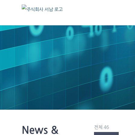
Skip
to
content
News &
전체 46