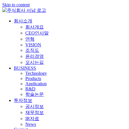
Skip to content
회사소개
회사개요
CEO인사말
연혁
VISION
조직도
윤리경영
오시는길
BUSINESS
Technology
Products
Application
R&D
학술논문
투자정보
공시정보
재무정보
IR자료
News