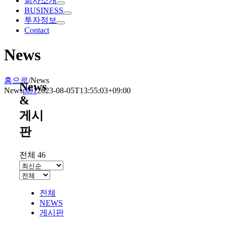
회사소개
BUSINESS
투자정보
Contact
News
홈으로
/
News
News
News
pl01
2023-08-05T13:55:03+09:00
&
게시
판
전체 46
전체
NEWS
게시판