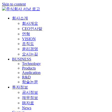
Skip to content
회사소개
회사개요
CEO인사말
연혁
VISION
조직도
윤리경영
오시는길
BUSINESS
Technology
Products
Application
R&D
학술논문
투자정보
공시정보
재무정보
IR자료
News