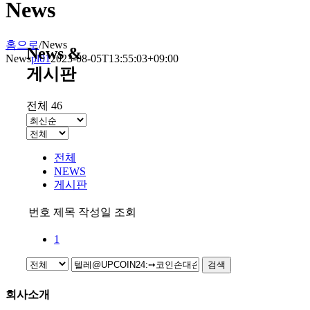
News
홈으로
/
News
News &
News
pl01
2023-08-05T13:55:03+09:00
게시판
전체 46
전체
NEWS
게시판
번호
제목
작성일
조회
1
검색
회사소개