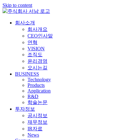
Skip to content
회사소개
회사개요
CEO인사말
연혁
VISION
조직도
윤리경영
오시는길
BUSINESS
Technology
Products
Application
R&D
학술논문
투자정보
공시정보
재무정보
IR자료
News