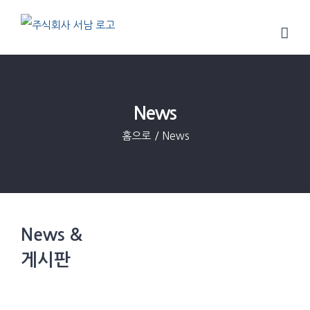
Skip
to
content
News
홈으로
/
News
News &
게시판