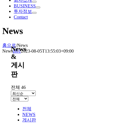
회사소개
BUSINESS
투자정보
Contact
News
홈으로
/
News
News
News
pl01
2023-08-05T13:55:03+09:00
&
게시
판
전체 46
전체
NEWS
게시판