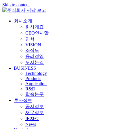
Skip to content
회사소개
회사개요
CEO인사말
연혁
VISION
조직도
윤리경영
오시는길
BUSINESS
Technology
Products
Application
R&D
학술논문
투자정보
공시정보
재무정보
IR자료
News