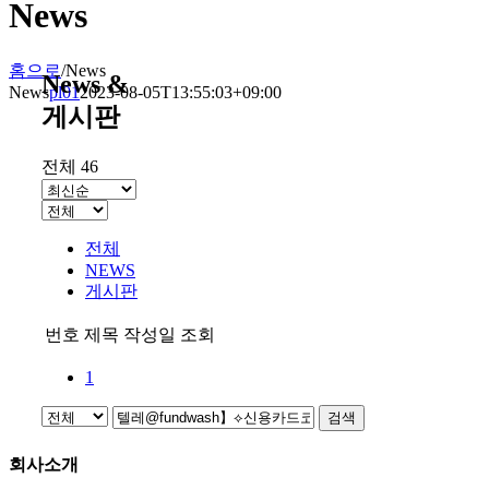
News
홈으로
/
News
News &
News
pl01
2023-08-05T13:55:03+09:00
게시판
전체 46
전체
NEWS
게시판
번호
제목
작성일
조회
1
검색
회사소개