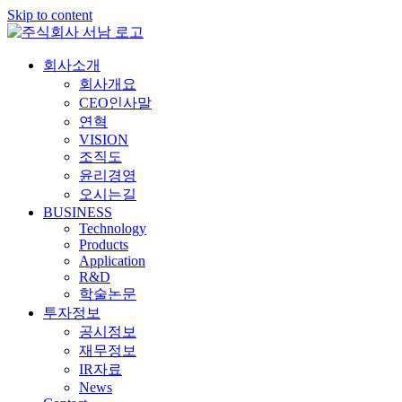
Skip to content
회사소개
회사개요
CEO인사말
연혁
VISION
조직도
윤리경영
오시는길
BUSINESS
Technology
Products
Application
R&D
학술논문
투자정보
공시정보
재무정보
IR자료
News