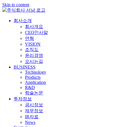
Skip to content
회사소개
회사개요
CEO인사말
연혁
VISION
조직도
윤리경영
오시는길
BUSINESS
Technology
Products
Application
R&D
학술논문
투자정보
공시정보
재무정보
IR자료
News