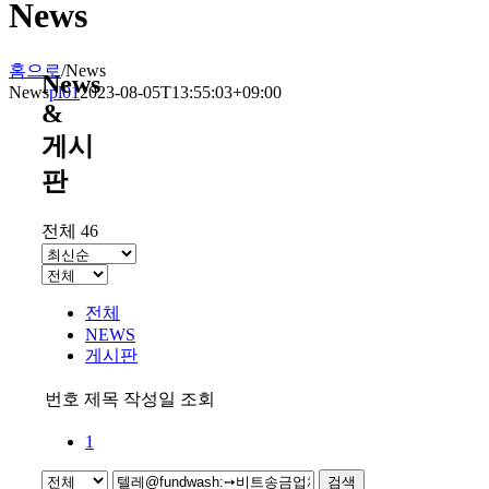
News
홈으로
/
News
News
News
pl01
2023-08-05T13:55:03+09:00
&
게시
판
전체 46
전체
NEWS
게시판
번호
제목
작성일
조회
1
검색